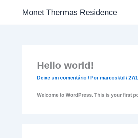
Ir
Monet Thermas Residence
para
o
conteúdo
Hello world!
Deixe um comentário
/ Por
marcosktd
/
27/
Welcome to WordPress. This is your first post